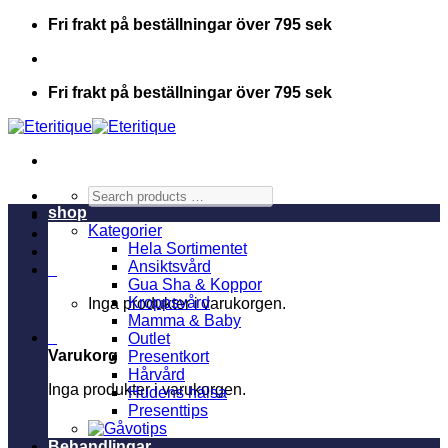
Skip
Fri frakt på beställningar över 795 sek
to
content
Fri frakt på beställningar över 795 sek
Search
products
shop
…
Kategorier
Hela Sortimentet
Ansiktsvård
0
Gua Sha & Koppor
Kroppsvård
Inga produkter i varukorgen.
Mamma & Baby
0
Outlet
Varukorg
Presentkort
Hårvård
Inga produkter i varukorgen.
Hudens hälsa
Presenttips
Behandlingar