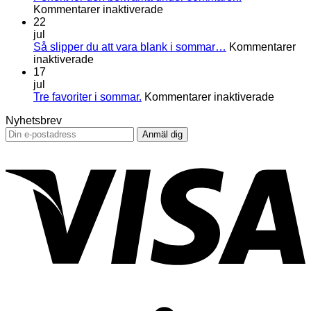
skapa
för
Kommentarer inaktiverade
balans.
Perfekt
22
för
jul
den
Så slipper du att vara blank i sommar…
Kommentarer
för
bekväma
inaktiverade
Så
under
17
slipper
sommaren.
jul
du
för
Tre favoriter i sommar.
Kommentarer inaktiverade
att
Tre
Nyhetsbrev
vara
favorite
blank
i
i
sommar
V
sommar…
S