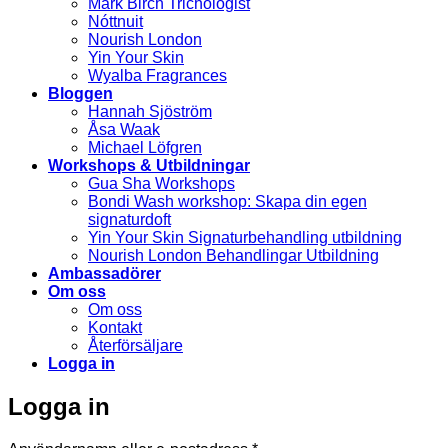
Mark Birch Trichologist
Nóttnuit
Nourish London
Yin Your Skin
Wyalba Fragrances
Bloggen
Hannah Sjöström
Åsa Waak
Michael Löfgren
Workshops & Utbildningar
Gua Sha Workshops
Bondi Wash workshop: Skapa din egen
signaturdoft
Yin Your Skin Signaturbehandling utbildning
Nourish London Behandlingar Utbildning
Ambassadörer
Om oss
Om oss
Kontakt
Återförsäljare
Logga in
Logga in