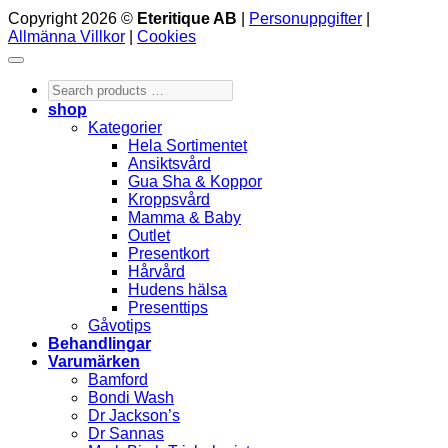
Copyright 2026 ©
Eteritique AB
|
Personuppgifter
|
Allmänna Villkor
|
Cookies
Search
products
shop
…
Kategorier
Hela Sortimentet
Ansiktsvård
Gua Sha & Koppor
Kroppsvård
Mamma & Baby
Outlet
Presentkort
Hårvård
Hudens hälsa
Presenttips
Gåvotips
Behandlingar
Varumärken
Bamford
Bondi Wash
Dr Jackson’s
Dr Sannas