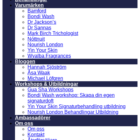
Varumärken
Bamford
Bondi Wash
Dr Jackson’s
Dr Sannas
Mark Birch Trichologist
Nóttnuit
Nourish London
Yin Your Skin
Wyalba Fragrances
Bloggen
Hannah Sjöström
Åsa Waak
Michael Löfgren
Workshops & Utbildningar
Gua Sha Workshops
Bondi Wash workshop: Skapa din egen
signaturdoft
Yin Your Skin Signaturbehandling utbildning
Nourish London Behandlingar Utbildning
Ambassadörer
Om oss
Om oss
Kontakt