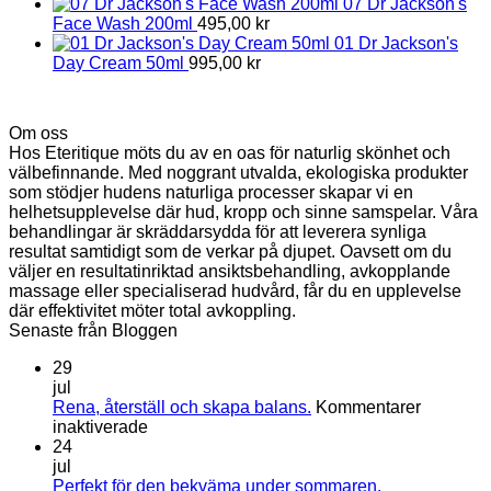
07 Dr Jackson's
Face Wash 200ml
495,00
kr
01 Dr Jackson's
Day Cream 50ml
995,00
kr
Om oss
Hos Eteritique möts du av en oas för naturlig skönhet och
välbefinnande. Med noggrant utvalda, ekologiska produkter
som stödjer hudens naturliga processer skapar vi en
helhetsupplevelse där hud, kropp och sinne samspelar. Våra
behandlingar är skräddarsydda för att leverera synliga
resultat samtidigt som de verkar på djupet. Oavsett om du
väljer en resultatinriktad ansiktsbehandling, avkopplande
massage eller specialiserad hudvård, får du en upplevelse
där effektivitet möter total avkoppling.
Senaste från Bloggen
29
jul
Rena, återställ och skapa balans.
Kommentarer
för
inaktiverade
Rena,
24
återställ
jul
och
Perfekt för den bekväma under sommaren.