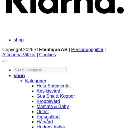
shop
Copyright 2026 ©
Eteritique AB
|
Personuppgifter
|
Allmänna Villkor
|
Cookies
Search
products
shop
…
Kategorier
Hela Sortimentet
Ansiktsvård
Gua Sha & Koppor
Kroppsvård
Mamma & Baby
Outlet
Presentkort
Hårvård
Hudens hälsa