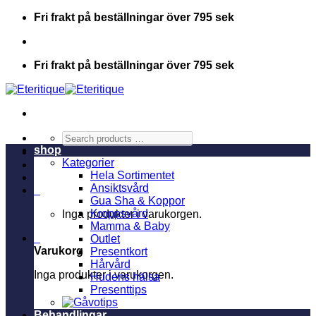
Skip
Fri frakt på beställningar över 795 sek
to
content
Fri frakt på beställningar över 795 sek
Search
products
shop
…
Kategorier
Hela Sortimentet
Ansiktsvård
0
Gua Sha & Koppor
Kroppsvård
Inga produkter i varukorgen.
Mamma & Baby
0
Outlet
Varukorg
Presentkort
Hårvård
Inga produkter i varukorgen.
Hudens hälsa
Presenttips
Behandlingar