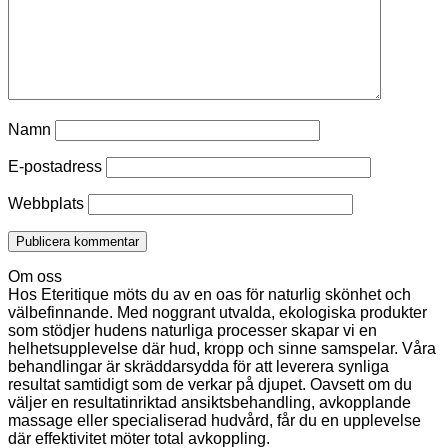
Namn
E-postadress
Webbplats
Om oss
Hos Eteritique möts du av en oas för naturlig skönhet och
välbefinnande. Med noggrant utvalda, ekologiska produkter
som stödjer hudens naturliga processer skapar vi en
helhetsupplevelse där hud, kropp och sinne samspelar. Våra
behandlingar är skräddarsydda för att leverera synliga
resultat samtidigt som de verkar på djupet. Oavsett om du
väljer en resultatinriktad ansiktsbehandling, avkopplande
massage eller specialiserad hudvård, får du en upplevelse
där effektivitet möter total avkoppling.