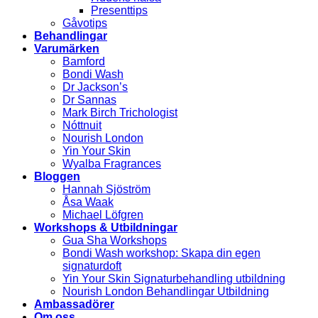
Presenttips
Gåvotips
Behandlingar
Varumärken
Bamford
Bondi Wash
Dr Jackson’s
Dr Sannas
Mark Birch Trichologist
Nóttnuit
Nourish London
Yin Your Skin
Wyalba Fragrances
Bloggen
Hannah Sjöström
Åsa Waak
Michael Löfgren
Workshops & Utbildningar
Gua Sha Workshops
Bondi Wash workshop: Skapa din egen
signaturdoft
Yin Your Skin Signaturbehandling utbildning
Nourish London Behandlingar Utbildning
Ambassadörer
Om oss