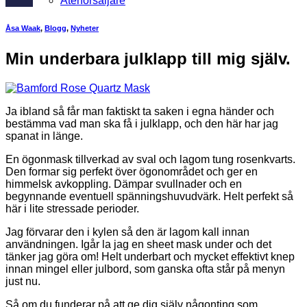
Återförsäljare
Åsa Waak
,
Blogg
,
Nyheter
Min underbara julklapp till mig själv.
Ja ibland så får man faktiskt ta saken i egna händer och
bestämma vad man ska få i julklapp, och den här har jag
spanat in länge.
En ögonmask tillverkad av sval och lagom tung rosenkvarts.
Den formar sig perfekt över ögonområdet och ger en
himmelsk avkoppling. Dämpar svullnader och en
begynnande eventuell spänningshuvudvärk. Helt perfekt så
här i lite stressade perioder.
Jag förvarar den i kylen så den är lagom kall innan
användningen. Igår la jag en sheet mask under och det
tänker jag göra om! Helt underbart och mycket effektivt knep
innan mingel eller julbord, som ganska ofta står på menyn
just nu.
Så om du funderar på att ge dig själv någonting som