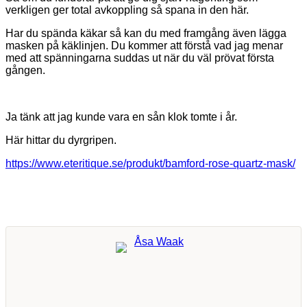
verkligen ger total avkoppling så spana in den här.
Har du spända käkar så kan du med framgång även lägga
masken på käklinjen. Du kommer att förstå vad jag menar
med att spänningarna suddas ut när du väl prövat första
gången.
Ja tänk att jag kunde vara en sån klok tomte i år.
Här hittar du dyrgripen.
https://www.eteritique.se/produkt/bamford-rose-quartz-mask/