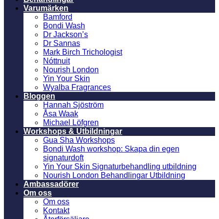
Varumärken
Bamford
Bondi Wash
Dr Jackson’s
Dr Sannas
Mark Birch Trichologist
Nóttnuit
Nourish London
Yin Your Skin
Wyalba Fragrances
Bloggen
Hannah Sjöström
Åsa Waak
Michael Löfgren
Workshops & Utbildningar
Gua Sha Workshops
Bondi Wash workshop: Skapa din egen
signaturdoft
Yin Your Skin Signaturbehandling utbildning
Nourish London Behandlingar Utbildning
Ambassadörer
Om oss
Om oss
Kontakt