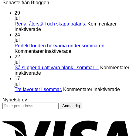
Senaste från Bloggen
29
jul
Rena, återställ och skapa balans.
Kommentarer
för
inaktiverade
Rena,
24
återställ
jul
och
Perfekt för den bekväma under sommaren.
skapa
för
Kommentarer inaktiverade
balans.
Perfekt
22
för
jul
den
Så slipper du att vara blank i sommar…
Kommentarer
för
bekväma
inaktiverade
Så
under
17
slipper
sommaren.
jul
du
för
Tre favoriter i sommar.
Kommentarer inaktiverade
att
Tre
Nyhetsbrev
vara
favorite
blank
i
i
sommar
V
sommar…