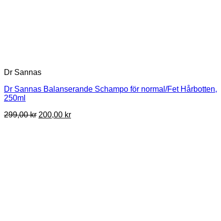
Dr Sannas
Dr Sannas Balanserande Schampo för normal/Fet Hårbotten,
250ml
Det
Det
299,00
kr
200,00
kr
ursprungliga
nuvarande
priset
priset
var:
är:
299,00 kr.
200,00 kr.