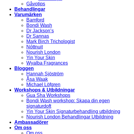
Gåvotips
Behandlingar
Varumärken
Bamford
Bondi Wash
Dr Jackson’s
Dr Sannas
Mark Birch Trichologist
Nóttnuit
Nourish London
Yin Your Skin
Wyalba Fragrances
Bloggen
Hannah Sjöström
Åsa Waak
Michael Löfgren
Workshops & Utbildningar
Gua Sha Workshops
Bondi Wash workshop: Skapa din egen
signaturdoft
Yin Your Skin Signaturbehandling utbildning
Nourish London Behandlingar Utbildning
Ambassadörer
Om oss
Om oss