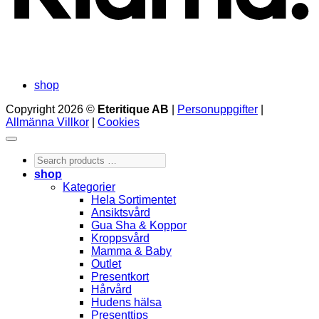
shop
Copyright 2026 ©
Eteritique AB
|
Personuppgifter
|
Allmänna Villkor
|
Cookies
Search
products
shop
…
Kategorier
Hela Sortimentet
Ansiktsvård
Gua Sha & Koppor
Kroppsvård
Mamma & Baby
Outlet
Presentkort
Hårvård
Hudens hälsa
Presenttips