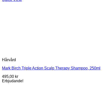
Hårvård
Mark Birch Triple Action Scalp Therapy Shampoo, 250ml
495,00
kr
Erbjudande!