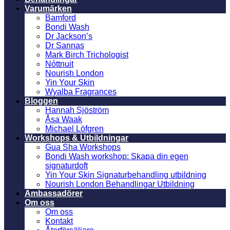
Varumärken
Bamford
Bondi Wash
Dr Jackson’s
Dr Sannas
Mark Birch Trichologist
Nóttnuit
Nourish London
Yin Your Skin
Wyalba Fragrances
Bloggen
Hannah Sjöström
Åsa Waak
Michael Löfgren
Workshops & Utbildningar
Gua Sha Workshops
Bondi Wash workshop: Skapa din egen
signaturdoft
Yin Your Skin Signaturbehandling utbildning
Nourish London Behandlingar Utbildning
Ambassadörer
Om oss
Om oss
Kontakt