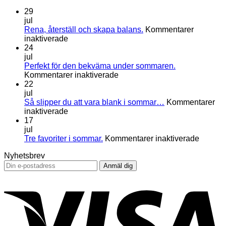
29
jul
Rena, återställ och skapa balans.
Kommentarer
för
inaktiverade
Rena,
24
återställ
jul
och
Perfekt för den bekväma under sommaren.
skapa
för
Kommentarer inaktiverade
balans.
Perfekt
22
för
jul
den
Så slipper du att vara blank i sommar…
Kommentarer
för
bekväma
inaktiverade
Så
under
17
slipper
sommaren.
jul
du
för
Tre favoriter i sommar.
Kommentarer inaktiverade
att
Tre
Nyhetsbrev
vara
favorite
blank
i
i
sommar
V
sommar…