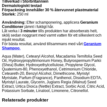
Tillverkad i Storbritannien
Dermatologiskt testad
Förpackning innehåller 30 % återvunnet plastmaterial
Storlek:
250 ml
Användning:
Efter schamponering, applicera
Geranium
Conditioner
jämnt i fuktigt hår.
Låt verka i
3 minuter
tills produkten har absorberats helt,
skölj sedan noggrant med varmt vatten för ett silkeslent och
mjukt resultat.
För bästa resultat, använd tillsammans med vårt
Geranium
Shampoo
.
Aqua (Water), Cetearyl Alcohol, Macadamia Ternifolia Seed
Oil, Hydroxypropyltrimonium Honey, Butyrospermum Parkii
(Shea) Butter, Hydroxyethylcellulose, Propylene Glycol,
Quaternium-80, Phenoxyethanol, Cetrimonium Chloride,
Ceteareth-20, Benzyl Alcohol, Dimethicone, Myristyl
Myristate, Parfum (Fragrance), Panthenol, Disodium EDTA,
Myristyl Laurate, Glycerin, Juglans Regia (Walnut) Seed
Extract, Urtica Dioica (Nettle) Extract, Sorbic Acid, Citric Acid,
Potassium Sorbate, Linalool, Limonene, Citronellol.
Relaterade produkter