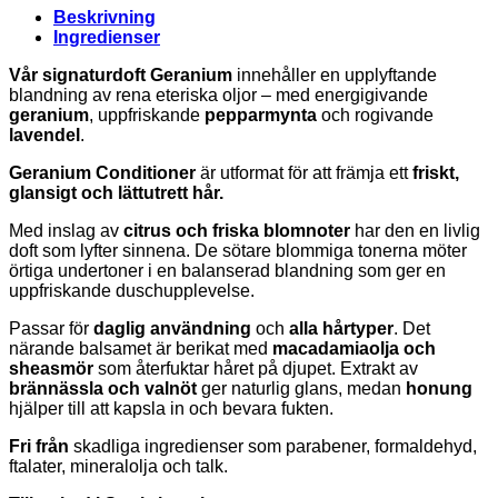
Beskrivning
Ingredienser
Vår signaturdoft Geranium
innehåller en upplyftande
blandning av rena eteriska oljor – med energigivande
geranium
, uppfriskande
pepparmynta
och rogivande
lavendel
.
Geranium Conditioner
är utformat för att främja ett
friskt,
glansigt och lättutrett hår.
Med inslag av
citrus och friska blomnoter
har den en livlig
doft som lyfter sinnena. De sötare blommiga tonerna möter
örtiga undertoner i en balanserad blandning som ger en
uppfriskande duschupplevelse.
Passar för
daglig användning
och
alla hårtyper
. Det
närande balsamet är berikat med
macadamiaolja och
sheasmör
som återfuktar håret på djupet. Extrakt av
brännässla och valnöt
ger naturlig glans, medan
honung
hjälper till att kapsla in och bevara fukten.
Fri från
skadliga ingredienser som parabener, formaldehyd,
ftalater, mineralolja och talk.