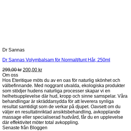
Dr Sannas
Dr Sannas Volymbalsam för Normalt/tunt Hår, 250ml
Det
Det
299,00
kr
200,00
kr
ursprungliga
nuvarande
Om oss
priset
priset
Hos Eteritique möts du av en oas för naturlig skönhet och
var:
är:
välbefinnande. Med noggrant utvalda, ekologiska produkter
299,00 kr.
200,00 kr.
som stödjer hudens naturliga processer skapar vi en
helhetsupplevelse där hud, kropp och sinne samspelar. Våra
behandlingar är skräddarsydda för att leverera synliga
resultat samtidigt som de verkar på djupet. Oavsett om du
väljer en resultatinriktad ansiktsbehandling, avkopplande
massage eller specialiserad hudvård, får du en upplevelse
där effektivitet möter total avkoppling.
Senaste från Bloggen