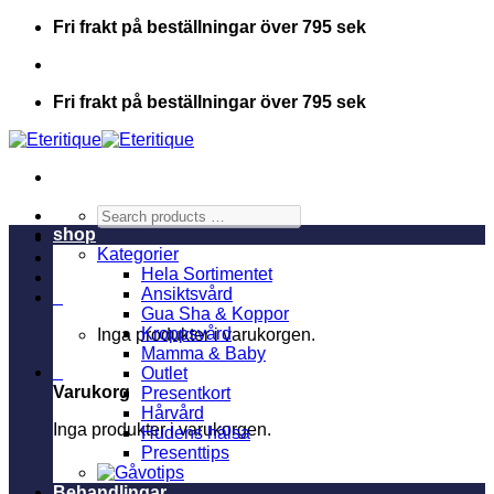
Skip
Fri frakt på beställningar över 795 sek
to
content
Fri frakt på beställningar över 795 sek
Search
products
shop
…
Kategorier
Hela Sortimentet
Ansiktsvård
0
Gua Sha & Koppor
Kroppsvård
Inga produkter i varukorgen.
Mamma & Baby
0
Outlet
Varukorg
Presentkort
Hårvård
Inga produkter i varukorgen.
Hudens hälsa
Presenttips
Behandlingar