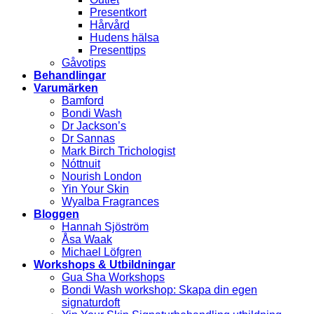
Presentkort
Hårvård
Hudens hälsa
Presenttips
Gåvotips
Behandlingar
Varumärken
Bamford
Bondi Wash
Dr Jackson’s
Dr Sannas
Mark Birch Trichologist
Nóttnuit
Nourish London
Yin Your Skin
Wyalba Fragrances
Bloggen
Hannah Sjöström
Åsa Waak
Michael Löfgren
Workshops & Utbildningar
Gua Sha Workshops
Bondi Wash workshop: Skapa din egen
signaturdoft