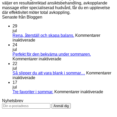
väljer en resultatinriktad ansiktsbehandling, avkopplande
massage eller specialiserad hudvård, får du en upplevelse
där effektivitet möter total avkoppling.
Senaste från Bloggen
29
jul
Rena, återställ och skapa balans.
Kommentarer
för
inaktiverade
Rena,
24
återställ
jul
och
Perfekt för den bekväma under sommaren.
skapa
för
Kommentarer inaktiverade
balans.
Perfekt
22
för
jul
den
Så slipper du att vara blank i sommar…
Kommentarer
för
bekväma
inaktiverade
Så
under
17
slipper
sommaren.
jul
du
för
Tre favoriter i sommar.
Kommentarer inaktiverade
att
Tre
Nyhetsbrev
vara
favorite
blank
i
i
sommar
V
sommar…