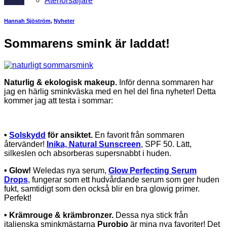
Återförsäljare
Hannah Sjöström
,
Nyheter
Sommarens smink är laddat!
Naturlig & ekologisk makeup.
Inför denna sommaren har
jag en härlig sminkväska med en hel del fina nyheter! Detta
kommer jag att testa i sommar:
•
Solskydd
för ansiktet.
En favorit från sommaren
återvänder!
Inika, Natural Sunscreen
, SPF 50. Lätt,
silkeslen och absorberas supersnabbt i huden.
• Glow!
Weledas nya serum,
Glow Perfecting Serum
Drops
, fungerar som ett hudvårdande serum som ger huden
fukt, samtidigt som den också blir en bra glowig primer.
Perfekt!
• Krämrouge & krämbronzer.
Dessa nya stick från
italienska sminkmästarna
Purobio
är mina nya favoriter! Det