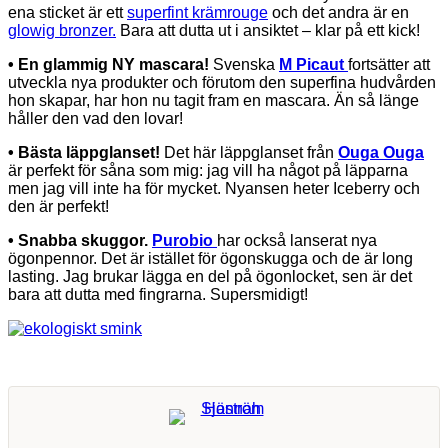
ena sticket är ett
superfint krämrouge
och det andra är en
glowig bronzer.
Bara att dutta ut i ansiktet – klar på ett kick!
• En glammig NY mascara!
Svenska
M Picaut
fortsätter att
utveckla nya produkter och förutom den superfina hudvården
hon skapar, har hon nu tagit fram en mascara. Än så länge
håller den vad den lovar!
• Bästa läppglanset!
Det här läppglanset från
Ouga Ouga
är perfekt för såna som mig: jag vill ha något på läpparna
men jag vill inte ha för mycket. Nyansen heter Iceberry och
den är perfekt!
• Snabba skuggor.
Purobio
har också lanserat nya
ögonpennor. Det är istället för ögonskugga och de är long
lasting. Jag brukar lägga en del på ögonlocket, sen är det
bara att dutta med fingrarna. Supersmidigt!