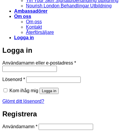
Yin Your Skin Signaturbehandling utbildning
Nourish London Behandlingar Utbildning
Ambassadörer
Om oss
Om oss
Kontakt
Återförsäljare
Logga in
Logga in
Obligatoriskt
Användarnamn eller e-postadress
*
Obligatoriskt
Lösenord
*
Kom ihåg mig
Logga in
Glömt ditt lösenord?
Registrera
Obligatoriskt
Användarnamn
*