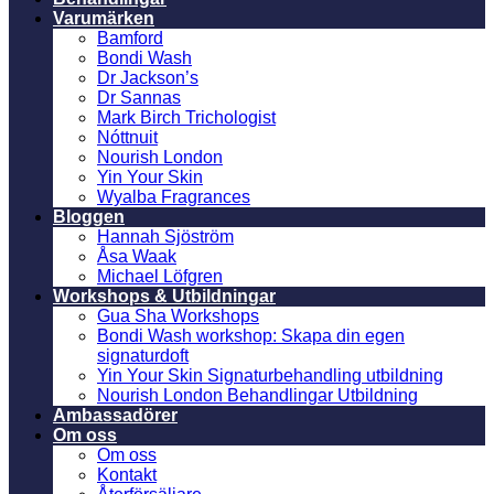
Varumärken
Bamford
Bondi Wash
Dr Jackson’s
Dr Sannas
Mark Birch Trichologist
Nóttnuit
Nourish London
Yin Your Skin
Wyalba Fragrances
Bloggen
Hannah Sjöström
Åsa Waak
Michael Löfgren
Workshops & Utbildningar
Gua Sha Workshops
Bondi Wash workshop: Skapa din egen
signaturdoft
Yin Your Skin Signaturbehandling utbildning
Nourish London Behandlingar Utbildning
Ambassadörer
Om oss
Om oss
Kontakt