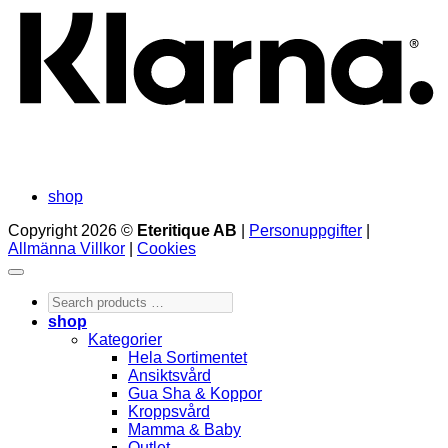
shop
Copyright 2026 ©
Eteritique AB
|
Personuppgifter
|
Allmänna Villkor
|
Cookies
Search
products
shop
…
Kategorier
Hela Sortimentet
Ansiktsvård
Gua Sha & Koppor
Kroppsvård
Mamma & Baby
Outlet