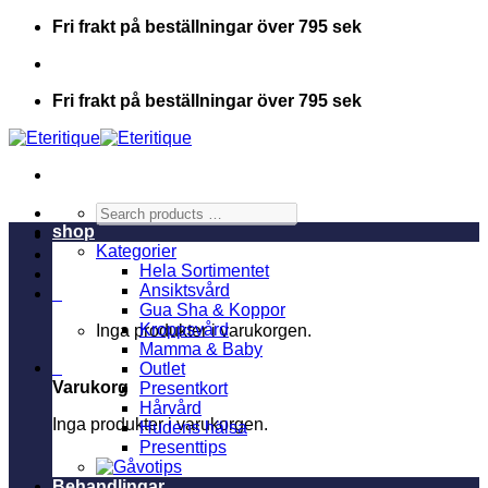
Skip
Fri frakt på beställningar över 795 sek
to
content
Fri frakt på beställningar över 795 sek
Search
products
shop
…
Kategorier
Hela Sortimentet
Ansiktsvård
0
Gua Sha & Koppor
Kroppsvård
Inga produkter i varukorgen.
Mamma & Baby
0
Outlet
Varukorg
Presentkort
Hårvård
Inga produkter i varukorgen.
Hudens hälsa
Presenttips
Behandlingar