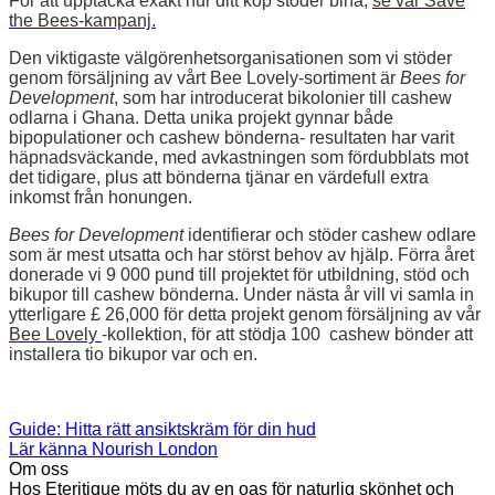
För
att
upptäcka
exakt
hur
ditt köp
stöder
bina,
se
vår
Save
the
Bees-kampanj.
Den
viktigaste
välgörenhetsorganisationen
som
vi
stöder
genom
försäljning
av
vårt
Bee
Lovely-sortiment
är
Bees
for
Development
,
som
har
introducerat
bikolonier
till
cashew
odlarna
i
Ghana.
Detta
unika
projekt
gynnar
både
bipopulationer
och
cashew
bönderna- r
esultaten
har varit
häpnadsväckande,
med
avkastningen
som
fördubblats
mot
det
tidigare,
plus
att
bönderna
tjänar
en
värdefull
extra
inkomst
från
honungen.
Bees
for
Development
identifierar
och
stöder
cashew odlare
som
är
mest
utsatta
och
har störst
behov av hjälp.
Förra
året
donerade
vi
9
000
pund
till
projektet
för
utbildning,
stöd
och
bikupor
till
cashew bönderna.
Under
nästa
år
vill
vi
samla
in
ytterligare
£
26,000
för
detta
projekt
genom
försäljning
av
vår
Bee
Lovely
-kollektion,
för
att
stödja
100
cashew bönder
att
installera
tio
bikupor var och en.
Guide: Hitta rätt ansiktskräm för din hud
Lär känna Nourish London
Om oss
Hos Eteritique möts du av en oas för naturlig skönhet och