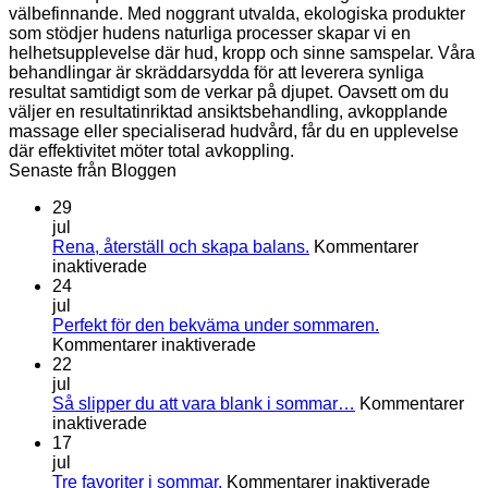
välbefinnande. Med noggrant utvalda, ekologiska produkter
som stödjer hudens naturliga processer skapar vi en
helhetsupplevelse där hud, kropp och sinne samspelar. Våra
behandlingar är skräddarsydda för att leverera synliga
resultat samtidigt som de verkar på djupet. Oavsett om du
väljer en resultatinriktad ansiktsbehandling, avkopplande
massage eller specialiserad hudvård, får du en upplevelse
där effektivitet möter total avkoppling.
Senaste från Bloggen
29
jul
Rena, återställ och skapa balans.
Kommentarer
för
inaktiverade
Rena,
24
återställ
jul
och
Perfekt för den bekväma under sommaren.
skapa
för
Kommentarer inaktiverade
balans.
Perfekt
22
för
jul
den
Så slipper du att vara blank i sommar…
Kommentarer
för
bekväma
inaktiverade
Så
under
17
slipper
sommaren.
jul
du
för
Tre favoriter i sommar.
Kommentarer inaktiverade