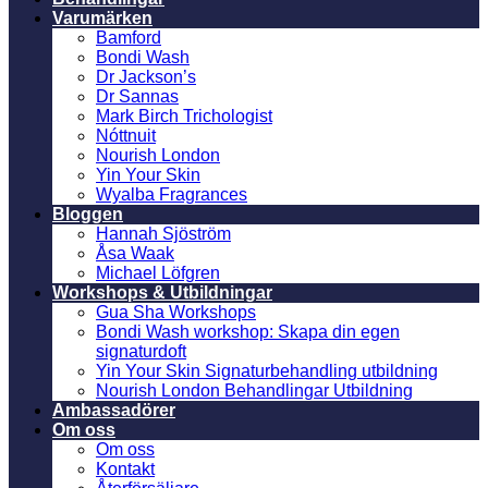
Varumärken
Bamford
Bondi Wash
Dr Jackson’s
Dr Sannas
Mark Birch Trichologist
Nóttnuit
Nourish London
Yin Your Skin
Wyalba Fragrances
Bloggen
Hannah Sjöström
Åsa Waak
Michael Löfgren
Workshops & Utbildningar
Gua Sha Workshops
Bondi Wash workshop: Skapa din egen
signaturdoft
Yin Your Skin Signaturbehandling utbildning
Nourish London Behandlingar Utbildning
Ambassadörer
Om oss
Om oss
Kontakt