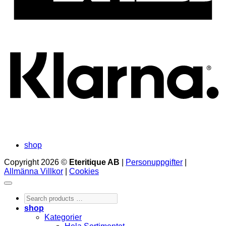
K
shop
Copyright 2026 ©
Eteritique AB
|
Personuppgifter
|
Allmänna Villkor
|
Cookies
Search
products
shop
…
Kategorier