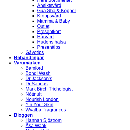
Hela Sortimentet
Ansiktsvård
Gua Sha & Koppor
Kroppsvård
Mamma & Baby
Outlet
Presentkort
Hårvård
Hudens hälsa
Presenttips
Gåvotips
Behandlingar
Varumärken
Bamford
Bondi Wash
Dr Jackson’s
Dr Sannas
Mark Birch Trichologist
Nóttnuit
Nourish London
Yin Your Skin
Wyalba Fragrances
Bloggen
Hannah Sjöström
Åsa Waak