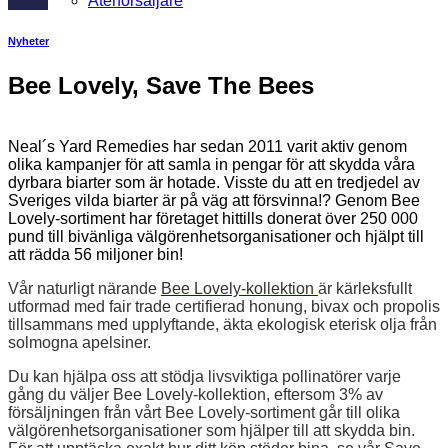
Återförsäljare
Nyheter
Bee Lovely, Save The Bees
Neal´s Yard Remedies har sedan 2011
varit aktiv genom
olika kampanjer för att samla
in
pengar
för
att
skydda
våra
dyrbara
biarter
som
är hotade. Visste du att en tredjedel av
Sveriges vilda biarter är på väg att försvinna!?
Genom
Bee
Lovely-sortiment
har
företaget hittills
donerat
över
250
000
pund
till
bivänliga
välgörenhetsorganisationer
och
hjälpt
till
att
rädda
56
miljoner
bin!
Vår
naturligt
närande
Bee
Lovely-kollektion
är
kärleksfullt
utformad
med
fair trade certifierad
honung,
bivax
och
propolis
tillsammans med
upplyftande, äkta
ekologisk
eterisk
olja från
solmogna apelsiner.
Du
kan
hjälpa
oss
att
stödja
livsviktiga pollinatörer varje
gång
du
väljer
Bee
Lovely-kollektion,
eftersom
3%
av
försäljningen
från
vårt
Bee
Lovely-sortiment
går
till
olika
välgörenhetsorganisationer
som
hjälper
till
att
skydda
bin
.