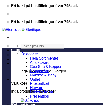
Skip
Fri frakt på beställningar över 795 sek
to
content
Fri frakt på beställningar över 795 sek
Search
products
shop
…
Kategorier
Hela Sortimentet
Ansiktsvård
0
Gua Sha & Koppor
Kroppsvård
Inga produkter i varukorgen.
Mamma & Baby
0
Outlet
Varukorg
Presentkort
Hårvård
Inga produkter i varukorgen.
Hudens hälsa
Presenttips
Behandlingar