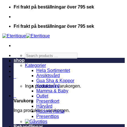
Skip
Fri frakt på beställningar över 795 sek
to
content
Fri frakt på beställningar över 795 sek
Search
products
shop
…
Kategorier
Hela Sortimentet
Ansiktsvård
0
Gua Sha & Koppor
Kroppsvård
Inga produkter i varukorgen.
Mamma & Baby
0
Outlet
Varukorg
Presentkort
Hårvård
Inga produkter i varukorgen.
Hudens hälsa
Presenttips
Behandlingar