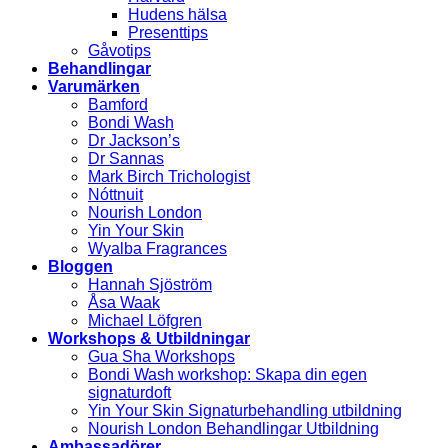
Hudens hälsa
Presenttips
Gåvotips
Behandlingar
Varumärken
Bamford
Bondi Wash
Dr Jackson’s
Dr Sannas
Mark Birch Trichologist
Nóttnuit
Nourish London
Yin Your Skin
Wyalba Fragrances
Bloggen
Hannah Sjöström
Åsa Waak
Michael Löfgren
Workshops & Utbildningar
Gua Sha Workshops
Bondi Wash workshop: Skapa din egen
signaturdoft
Yin Your Skin Signaturbehandling utbildning
Nourish London Behandlingar Utbildning
Ambassadörer