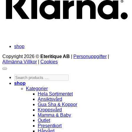
shop
Copyright 2026 ©
Eteritique AB
|
Personuppgifter
|
Allmänna Villkor
|
Cookies
Search
products
shop
…
Kategorier
Hela Sortimentet
Ansiktsvård
Gua Sha & Koppor
Kroppsvård
Mamma & Baby
Outlet
Presentkort
Hårvård