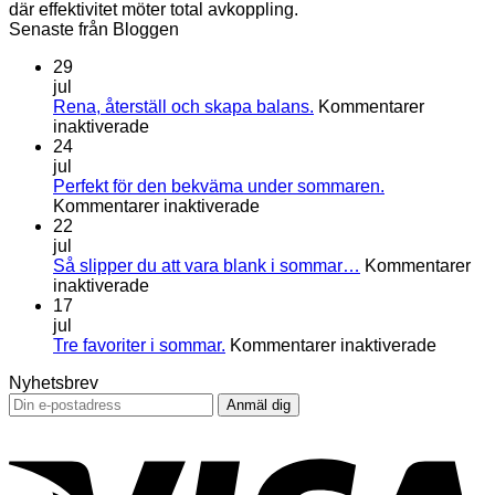
där effektivitet möter total avkoppling.
Senaste från Bloggen
29
jul
Rena, återställ och skapa balans.
Kommentarer
för
inaktiverade
Rena,
24
återställ
jul
och
Perfekt för den bekväma under sommaren.
skapa
för
Kommentarer inaktiverade
balans.
Perfekt
22
för
jul
den
Så slipper du att vara blank i sommar…
Kommentarer
för
bekväma
inaktiverade
Så
under
17
slipper
sommaren.
jul
du
för
Tre favoriter i sommar.
Kommentarer inaktiverade
att
Tre
Nyhetsbrev
vara
favorite
blank
i
i
sommar
V
sommar…