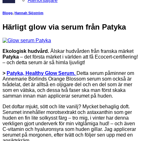
Återförsäljare
Blogg
,
Hannah Sjöström
Härligt glow via serum från Patyka
Ekologisk hudvård.
Älskar hudvården från franska märket
Patyka
– det första märket i världen att få Ecocert-certifiering!
– och detta serum är så himla ljuvligt!
>
Patyka, Healthy Glow Serum.
Detta serum påminner om
Annemarie Börlinds Orange Blossom serum som också är
tvådelat, det är alltså en oljigare del och en del som är mer
som en vätska, och dessa två faser ska man först skaka
samman innan man applicerar serumet på huden.
Det doftar mjukt, sött och lite vanilj? Mycket behaglig doft.
Serumet innehåller morotsextrakt och astaxanthin som ger
huden en fin lite solkysst färg – tro mig, i vinter har denna
verkligen gjort underverk för min vitglåmiga hud! – och även
C-vitamin och hyaluronsyra som huden gillar. Jag applicerar
serumet på morgonen, efter tvätt och följer sen upp med en
ansiktskräm.