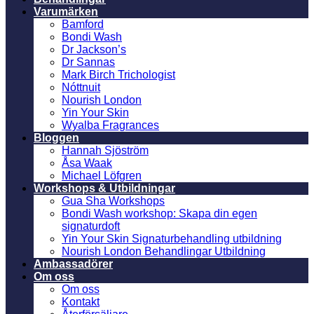
Varumärken
Bamford
Bondi Wash
Dr Jackson’s
Dr Sannas
Mark Birch Trichologist
Nóttnuit
Nourish London
Yin Your Skin
Wyalba Fragrances
Bloggen
Hannah Sjöström
Åsa Waak
Michael Löfgren
Workshops & Utbildningar
Gua Sha Workshops
Bondi Wash workshop: Skapa din egen
signaturdoft
Yin Your Skin Signaturbehandling utbildning
Nourish London Behandlingar Utbildning
Ambassadörer
Om oss
Om oss
Kontakt